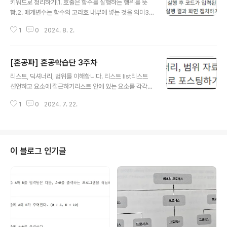
키워드로 정리하기!1. 호출은 함수를 실행하는 행위를 뜻
는 프로그램 실행 중에 발생하는 오류. try except 구문
함.2. 매개변수는 함수의 고라호 내부에 넣는 것을 의미3.
등으로 처리 할 수 있다. 반대로 구문 오류는 실행자체가 안
리턴값은 함수의 최종적인 결과를 의미.4. 가변 매개변수
되므로 처리가 불가능하다.3. 기본 예외 처리는 조건문 등
1
0
2024. 8. 2.
함수는 매개변수를 원하는 만큼 받을 수 있는 함수.5. 기본
을 사용해 예외를 처리하는 기본적인 방법4. try e..
매개변수는 매개변수에 아무것도 넣지 않아도 들어가는
값.6. 재귀 함수는 내부에서 자기 자신을 호출하는 함수를
[혼공파] 혼공학습단 3주차
의미.7. 메모화는 한 번 계샇나 값을 저장해 놓은 후, 이후에
글 내용
다시 계산하지 않고 저장된 값을 활용하는 테크닉8. 조기
리스트, 딕셔너리, 범위를 이해합니다. 리스트 list리스트
리턴은 함수의 흐름 중간에 return 키워드를 사용해서 코
선언하고 요소에 접근하기리스트 안에 있는 요소를 각각
드 들여쓰기를 줄이는 등의 효과를 가져오는 테크닉9. 튜플
사용하려면 리스트 이름 바로 뒤에 대괄호 [ ] 를 입력하고,
은 리스트와 비슷하지만, 요소를 수정할 수 없는 파이썬의
1
0
2024. 7. 22.
자료의 위치를 나타내는 숫자를 입력합니다.대괄호 안에
특별한 문법. 괄호를 생략해서 다양하게 활용 가능.10. 람
들어간 숫자는 인덱스index 라고 한다. 사용법은 여러가
다는 함수를 ..
지다.리스트의 특정 요소를 변경할 수도 있다.대괄호 안에
음수를 넣어 뒤에서부터 요소를 선택할 수 있다.리스트 접
근 연산자를 이중으로 사용 가능하다.리스트 안에 리스트
이 블로그 인기글
를 사용할 수 도 있다. 리스트 연산하기 : 연결(+), 반복(*),
len()리스트에 요소 추가하기 : append(), insert()리스
트에 요소 제거하기- 인덱스로 제거하기 : del 키워드, po
p()- 값으로 제거하기 : remove()- 모두 제..