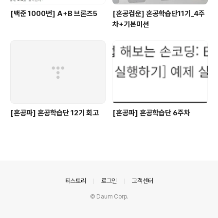
[백준 1000번] A+B 브론즈5
[혼공컴운] 혼공학습단11기_4주
차+기본미션
[혼공파] 혼공학습단 12기 회고
[혼공파] 혼공학습단 6주차
의안내
티스토리
로그인
고객센터
© Daum Corp.