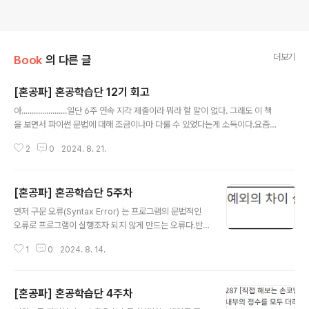
더보기
Book
의 다른 글
[혼공파] 혼공학습단 12기 회고
글 내용
아......................일단 6주 연속 지각 제출이라 뭐라 할 말이 없다. 그래도 이 책
을 보면서 파이썬 문법에 대해 조금이나마 다룰 수 있었다는게 소득이다.요즘들
어 블로그에 글도 자주 못 쓰고... 이래저래 잘 안되는 것 같다. 하지만 어떻게든
2
0
2024. 8. 21.
앞으로 나가야 뭐라도 하지 않겠나 라는 생각을 요즘 들어서 많이 하고 있는 만
큼책 복습부터 할 생각이다. 이 책이 워낙 두껍기도하고 다루는 내용도 많다보
니 1회독으로는 완벽하게 이해 했다, 다룰 줄 안다 라고는 말 하기 어렵다.다시
[혼공파] 혼공학습단 5주차
시작해야지...
글 내용
먼저 구문 오류(Syntax Error) 는 프로그램의 문법적인
오류로 프로그램이 실행조자 되지 않게 만드는 오류다.반
면 예외(Exception) 은 프로그램 실행 중에 발생하는 오
1
0
2024. 8. 14.
류로서 try except 구문 등으로 처리 가능하다. 이 둘의
차이로는 구문 오류는 실행 자체가 안되어서 try except
구문으로 처리가 불가능하다. 키워드로 정리하는 핵심 포
[혼공파] 혼공학습단 4주차
인트1. 구문 오류는 프로그램의 문법적인 오류로 프로그램
글 내용
이 실행조차 되지 않게 만드는 오류.2. 예외(런타임 에러)