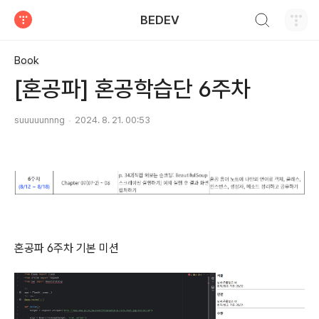
검색하기
BEDEV
티스토리
Book
[혼공파] 혼공학습단 6주차
suuuuunnng
2024. 8. 21. 00:53
혼공파 6주차 기본 미션